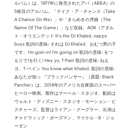
ルバム）は、1977年に発売されたアバ（ABBA）の
5枚目のアルバム。「テイク・ア・チャンス（Take
A Chance On Me）」や「きらめきの序曲（The
Name Of The Game）」など収録。AOR（アダル
ト・オリエンテッド It's the DJ Khaled, nappy
boys 歌詞の意味: それは DJ Khaled、おむつ男の子
です。I'm goin in! I'm going in! 歌詞の意味: をつ
もりで!を行く! Hey yo, T-Pain 歌詞の意味: ねえ
ヨ、T-ペイン You know what Khaled, 歌詞の意味:
あなたが知っ 『ブラックパンサー』（原題: Black
Panther）は、2018年のアメリカ合衆国のスーパー
ヒーロー映画。製作はマーベル・スタジオ、配給は
ウォルト・ディズニー・スタジオ・モーション・ピ
クチャーズ。監督はライアン・クーグラー、出演は
チャドウィック・ボーズマン、マイケル・B・ジョ
ーダン