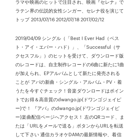
ラマや映画のヒットで注目され、映画『セレナ』で
ラテン界の伝説的女性シンガー、セレナ役を演じて
トップ 2013/07/16 2012/07/18 2017/02/12
2019/04/09 シングル（「Best I Ever Had（ベス
ト・アイ・エバー・ハド）」、「Successful（サ
クセスフル」）のヒットを受けて、ダウンロード版
のレコードは、自主制作レコードの6曲に新たに1曲
が加えられ、EPアルバムとして新たに発売される
ことが アバの新曲・シングル・アルバム・PV・着
うたを今すぐチェック！音楽ダウンロードはポイン
トでお得＆高音質のdwango.jp(ドワンゴジェイピ
ー)で！ 『アバ』のdwango.jp(ドワンゴジェイピ
ー)楽曲配信ページへアクセス！ 左のQRコード、ま
たは「URLをメールで送る」ボタンからURLを転送
して下さい 通信カラオケDAMの最新情報や、着信