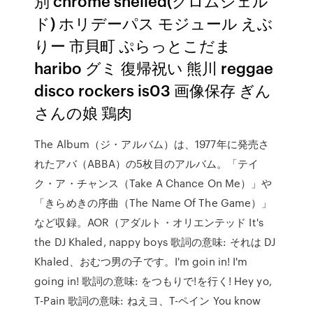
別 chrome shelled(クロムシェル
ド) ホリデーパス モジュール えぶ
りー 市貝町 ぷらっとこだま
haribo グミ 復帰祝い 熊川 reggae
disco rockers is03 画像保存 ぎん
さんの娘 鶏肉
The Album（ジ・アルバム）は、1977年に発売さ
れたアバ（ABBA）の5枚目のアルバム。「テイ
ク・ア・チャンス（Take A Chance On Me）」や
「きらめきの序曲（The Name Of The Game）」
など収録。AOR（アダルト・オリエンテッド It's
the DJ Khaled, nappy boys 歌詞の意味: それは DJ
Khaled、おむつ男の子です。I'm goin in! I'm
going in! 歌詞の意味: をつもりで!を行く! Hey yo,
T-Pain 歌詞の意味: ねえヨ、T-ペイン You know