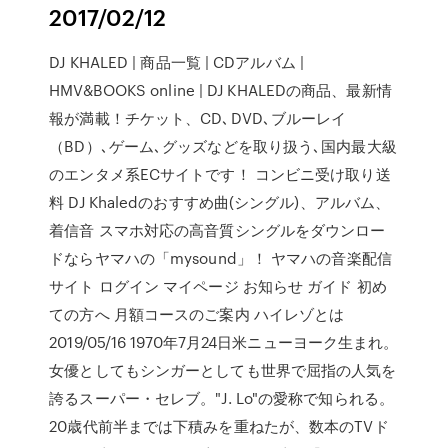
2017/02/12
DJ KHALED | 商品一覧 | CDアルバム |
HMV&BOOKS online | DJ KHALEDの商品、最新情
報が満載！チケット、CD､DVD､ブルーレイ
（BD）､ゲーム､グッズなどを取り扱う､国内最大級
のエンタメ系ECサイトです！ コンビニ受け取り送
料 DJ Khaledのおすすめ曲(シングル)、アルバム、
着信音 スマホ対応の高音質シングルをダウンロー
ドならヤマハの「mysound」！ ヤマハの音楽配信
サイト ログイン マイページ お知らせ ガイド 初め
ての方へ 月額コースのご案内 ハイレゾとは
2019/05/16 1970年7月24日米ニューヨーク生まれ。
女優としてもシンガーとしても世界で屈指の人気を
誇るスーパー・セレブ。"J. Lo"の愛称で知られる。
20歳代前半までは下積みを重ねたが、数本のTVド