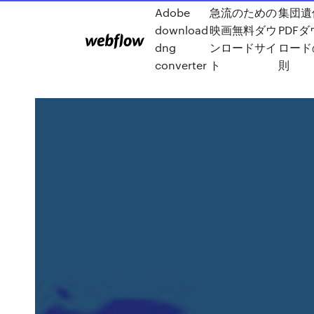
Adobe
急流のための
集団遺
download
映画無料ダウ
PDF
dng
ンロードサイ
ロード
converter
ト
則