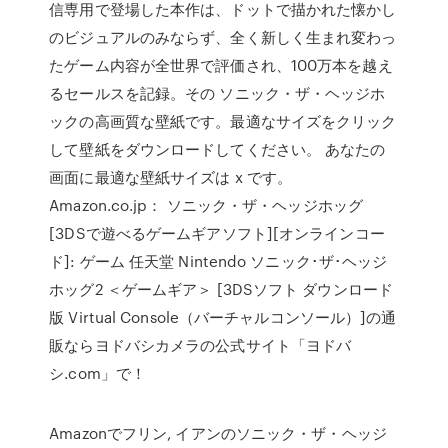
信専用で登場した本作は、ドットで描かれた懐かし
のビジュアルのみならず、全く新しく生まれ変わっ
たゲーム内容が全世界で評価され、100万本を越え
るセールスを記録。その ソニック・ザ・ヘッジホ
ックの高画質な壁紙です。最適なサイズをクリック
して壁紙をダウンロードしてください。 あなたの
画面に最適な壁紙サイズは x です。
Amazon.co.jp： ソニック・ザ・ヘッジホッグ
[3DSで遊べるゲームギアソフト][オンラインコー
ド]: ゲーム 任天堂 Nintendo ソニック･ザ･ヘッジ
ホッグ2 ＜ゲームギア＞ [3DSソフト ダウンロード
版 Virtual Console（バーチャルコンソール）]の通
販ならヨドバシカメラの公式サイト「ヨドバ
シ.com」で！
Amazonでフリン, イアンのソニック・ザ・ヘッジ