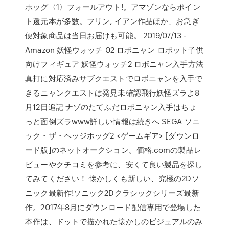
ホッグ〈1〉フォールアウト!。アマゾンならポイン
ト還元本が多数。フリン, イアン作品ほか、お急ぎ
便対象商品は当日お届けも可能。 2019/07/13 -
Amazon 妖怪ウォッチ 02 ロボニャン ロボット子供
向けフィギュア 妖怪ウォッチ2 ロボニャン入手方法
真打に対応済みサブクエストでロボニャンを入手で
きるニャンクエストは発見未確認飛行妖怪ズラよ8
月12日追記 ナゾのたてふだロボニャン入手はちょ
っと面倒ズラwww詳しい情報は続きへ SEGA ソニ
ック・ザ・ヘッジホッグ2 <ゲームギア> [ダウンロ
ード版]のネットオークション。価格.comの製品レ
ビューやクチコミを参考に、安くて良い製品を探し
てみてください！ 懐かしくも新しい、究極の2Dソ
ニック最新作!ソニック2Dクラシックシリーズ最新
作。2017年8月にダウンロード配信専用で登場した
本作は、ドットで描かれた懐かしのビジュアルのみ