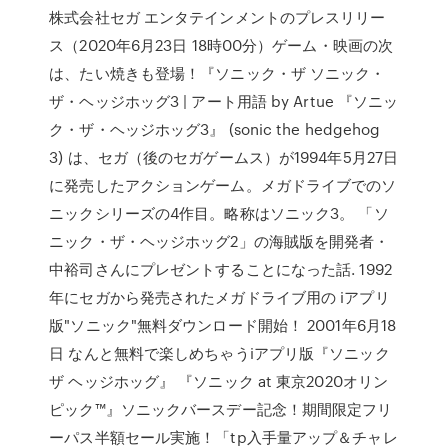
株式会社セガ エンタテインメントのプレスリリー
ス（2020年6月23日 18時00分）ゲーム・映画の次
は、たい焼きも登場！『ソニック・ザ ソニック・
ザ・ヘッジホッグ3 | アート用語 by Artue 『ソニッ
ク・ザ・ヘッジホッグ3』 (sonic the hedgehog
3) は、セガ（後のセガゲームス）が1994年5月27日
に発売したアクションゲーム。メガドライブでのソ
ニックシリーズの4作目。略称はソニック3。 「ソ
ニック・ザ・ヘッジホッグ2」の海賊版を開発者・
中裕司さんにプレゼントすることになった話. 1992
年にセガから発売されたメガドライブ用の iアプリ
版"ソニック"無料ダウンロード開始！ 2001年6月18
日 なんと無料で楽しめちゃうiアプリ版『ソニック
ザ ヘッジホッグ』 『ソニック at 東京2020オリン
ピック™』ソニックバースデー記念！期間限定フリ
ーパス半額セール実施！「tp入手量アップ＆チャレ