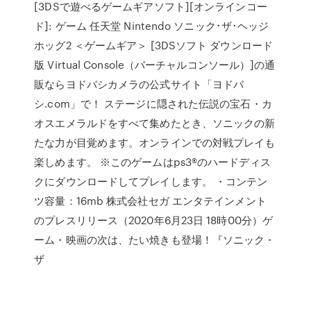
[3DSで遊べるゲームギアソフト][オンラインコー
ド]: ゲーム 任天堂 Nintendo ソニック･ザ･ヘッジ
ホッグ2 ＜ゲームギア＞ [3DSソフト ダウンロード
版 Virtual Console（バーチャルコンソール）]の通
販ならヨドバシカメラの公式サイト「ヨドバ
シ.com」で！ ステージに隠された伝説の宝石・カ
オスエメラルドをすべて集めたとき、ソニックの新
たな力が目覚めます。オンラインでの対戦プレイも
楽しめます。 ※このゲームはps3®のハードディス
クにダウンロードしてプレイします。 ・コンテン
ツ容量：16mb 株式会社セガ エンタテインメント
のプレスリリース（2020年6月23日 18時00分）ゲ
ーム・映画の次は、たい焼きも登場！『ソニック・
ザ