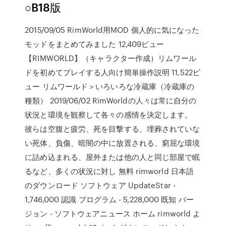
○B18版
2015/09/05 RimWorld用MOD 個人的に気になった
モッドをまとめてみました 12,409ビュー
【RIMWORLD】（キャラクター作成）リムワール
ドを初めてプレイする人向け簡単操作説明 11,522ビ
ュー リムワールド＞いろいろな冷蔵庫（冷蔵庫の
種類） 2019/06/02 RimWorldの人々は常に自分の
状況と環境を観察して各々の感情を決定します。
彼らは空腹と疲労、死を目撃する、埋葬されていな
い死体、負傷、暗闇の中に放置される、窮屈な環境
に詰め込まれる、屋外または他の人と同じ部屋で眠
るなど、多くの状況に対し 無料 rimworld 日本語
のダウンロード ソフトウェア UpdateStar -
1,746,000 認識 プログラム - 5,228,000 既知 バー
ジョン - ソフトウェアニュース ホーム rimworld よ