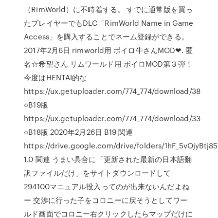
（RimWorld）に不時着する。 すでに通常版を買っ
たプレイヤーでもDLC「RimWorld Name in Game
Access」を購入することでネーム登録ができる。
2017年2月6日 rimworld用 ボイロ牛さんMOD❤. 匿
名☆希望さん リムワールド用 ボイロMOD第３弾！
今度はHENTAI的な
https://ux.getuploader.com/774_774/download/38
○B19版
https://ux.getuploader.com/774_774/download/33
○B18版 2020年2月26日 B19 関連
https://drive.google.com/drive/folders/1hF_5vOjyB
1.0 関連 うまい具合に「更新された最新の日本語翻
訳ファイルだけ」をサイトダウンロードして
294100マニュアル投入ってのが出来ないんだよね
ー 交渉に行った子をコロニーに戻そうとしてワー
ルド画面でコロニー右クリックしたらマップだけに