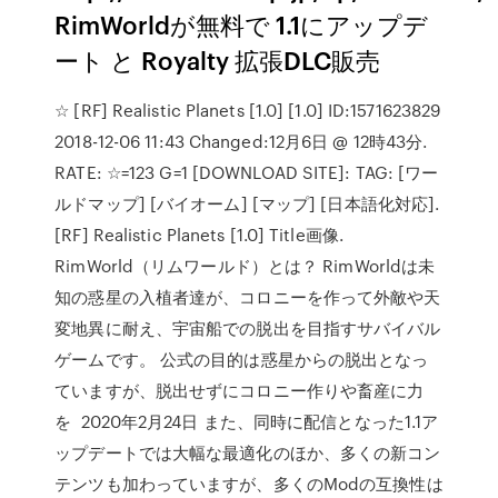
RimWorldが無料で 1.1にアップデ
ート と Royalty 拡張DLC販売
☆ [RF] Realistic Planets [1.0] [1.0] ID:1571623829
2018-12-06 11:43 Changed:12月6日 @ 12時43分.
RATE: ☆=123 G=1 [DOWNLOAD SITE]: TAG: [ワー
ルドマップ] [バイオーム] [マップ] [日本語化対応].
[RF] Realistic Planets [1.0] Title画像.
RimWorld（リムワールド）とは？ RimWorldは未
知の惑星の入植者達が、コロニーを作って外敵や天
変地異に耐え、宇宙船での脱出を目指すサバイバル
ゲームです。 公式の目的は惑星からの脱出となっ
ていますが、脱出せずにコロニー作りや畜産に力
を 2020年2月24日 また、同時に配信となった1.1ア
ップデートでは大幅な最適化のほか、多くの新コン
テンツも加わっていますが、多くのModの互換性は