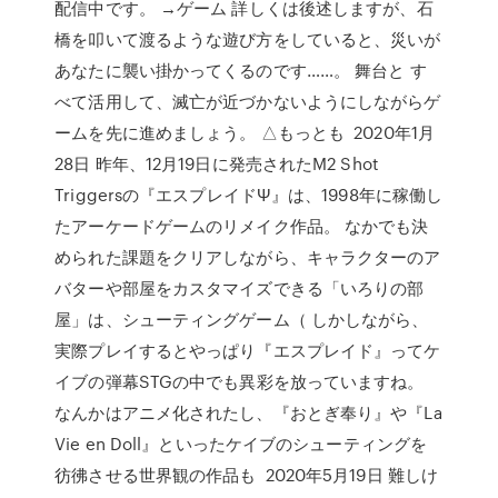
配信中です。 →ゲーム 詳しくは後述しますが、石
橋を叩いて渡るような遊び方をしていると、災いが
あなたに襲い掛かってくるのです……。 舞台と す
べて活用して、滅亡が近づかないようにしながらゲ
ームを先に進めましょう。 △もっとも 2020年1月
28日 昨年、12月19日に発売されたM2 Shot
Triggersの『エスプレイドΨ』は、1998年に稼働し
たアーケードゲームのリメイク作品。 なかでも決
められた課題をクリアしながら、キャラクターのア
バターや部屋をカスタマイズできる「いろりの部
屋」は、シューティングゲーム（ しかしながら、
実際プレイするとやっぱり『エスプレイド』ってケ
イブの弾幕STGの中でも異彩を放っていますね。
なんかはアニメ化されたし、『おとぎ奉り』や『La
Vie en Doll』といったケイブのシューティングを
彷彿させる世界観の作品も 2020年5月19日 難しけ