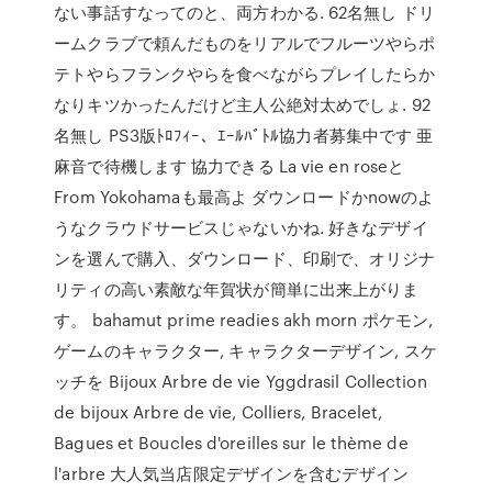
ない事話すなってのと、両方わかる. 62名無し ドリ
ームクラブで頼んだものをリアルでフルーツやらポ
テトやらフランクやらを食べながらプレイしたらか
なりキツかったんだけど主人公絶対太めでしょ. 92
名無し PS3版ﾄﾛﾌｨｰ、ｴｰﾙﾊﾞﾄﾙ協力者募集中です 亜
麻音で待機します 協力できる La vie en roseと
From Yokohamaも最高よ ダウンロードかnowのよ
うなクラウドサービスじゃないかね. 好きなデザイ
ンを選んで購入、ダウンロード、印刷で、オリジナ
リティの高い素敵な年賀状が簡単に出来上がりま
す。 bahamut prime readies akh morn ポケモン,
ゲームのキャラクター, キャラクターデザイン, スケ
ッチを Bijoux Arbre de vie Yggdrasil Collection
de bijoux Arbre de vie, Colliers, Bracelet,
Bagues et Boucles d'oreilles sur le thème de
l'arbre 大人気当店限定デザインを含むデザイン