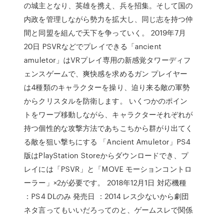
の城主となり、英雄を携え、兵を招集。そして国の
内政を管理しながら勢力を拡大し、同じ志を持つ仲
間と同盟を組んで天下を争っていく。 2019年7月
20日 PSVRなどでプレイできる「ancient
amuletor」はVRプレイ専用の新感覚タワーディフ
ェンスゲームで、爽快感を求めるガン プレイヤー
は4種類のキャラクターを操り、迫り来る敵の軍勢
からクリスタルを防衛します。 いくつかのポイン
トをワープ移動しながら、キャラクターそれぞれが
持つ個性的な攻撃方法であちこちから群がり出てく
る敵を狙い撃ちにする 「Ancient Amuletor」PS4
版はPlayStation Storeからダウンロードでき、プ
レイには「PSVR」と「MOVE モーションコントロ
ーラー」×2が必要です。 2018年12月1日 対応機種
：PS4 DLのみ 発売日 ：2014 レス少ないから劇団
ネタ言ってもいいだろってのと、ゲームスレで関係