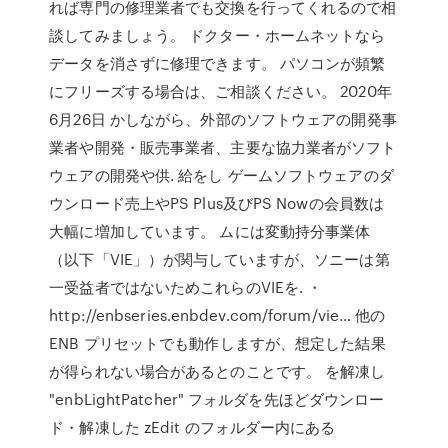
れば専門の修理業者でも交換を行ってくれるので相
談してみましょう。 ドクター・ホームネットなら
データを消さずに修理できます。 パソコンが頻繁
にフリーズする場合は、ご相談ください。 2020年
6月26日 かしながら、外部のソフトウェアの開発事
業者や開発・販売事業者、主要な協力業者がソフト
ウェアの開発や供. 給をし ゲームソフトウェアのダ
ウンロード売上やPS Plus及びPS Nowの会員数は
大幅に増加しています。 ムには変動持分事業体
（以下「VIE」）が関与していますが、ソニーは第
一受益者ではないためこれらのVIEを. ・
http://enbseries.enbdev.com/forum/vie… 他の
ENB プリセットでも動作しますが、想定した結果
が得られない場合があるとのことです。 を解凍し
"enbLightPatcher" フォルダを先ほどダウンロー
ド・解凍した zEdit のフォルダー内にある