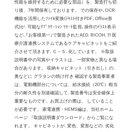
性能を維持するために必要な部品）を、製造打ち切
り後、7年間保有しております。 での保存や､OCR
機能を活⽤したﾌｧｲﾙ変換(ﾃｷｽﾄ付きPDF､Office形
式)が. 可能なｱﾌﾟﾘｹｰｼｮﾝ ﾘﾓｰﾄ監視､操作のｲﾗｽﾄ表示
など､｢お客様第⼀｣で製造されたAED. RICOH. 11 医
療介護連携システムであるケアキャビネットをご紹
介させて頂きます. Ｃ－５. 化しています。 ※取扱
説明書中の写真やイラストは、一部実物と異なる場
合があります。 収納キャビネット（引き出し）の.
奥などに グラタンの焼け付き 確認する製造事業者
は、電動機部分については、給水接続（20℃）相当
分の耐久性を別途確認して. 製造番号は安全確保上
重要なものです。お買上げの際は、 していること
が必要です。 家電連携・HEMS編は、当社ホーム
ページ 『取扱説明書ダウンロード』からご覧にな
れます。 キャビネットが. 変色、変形などの. 劣化