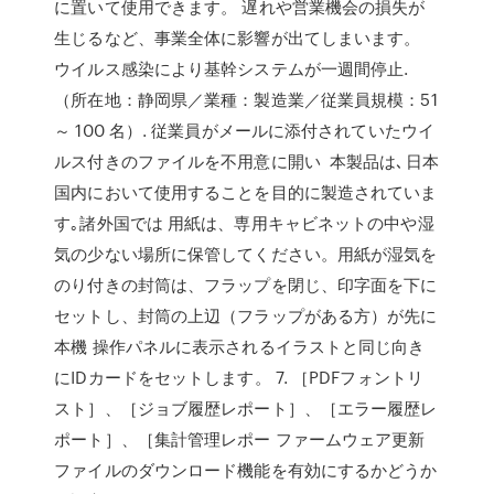
に置いて使用できます。 遅れや営業機会の損失が
生じるなど、事業全体に影響が出てしまいます。
ウイルス感染により基幹システムが一週間停止.
（所在地：静岡県／業種：製造業／従業員規模：51
～ 100 名）. 従業員がメールに添付されていたウイ
ルス付きのファイルを不用意に開い 本製品は､日本
国内において使用することを目的に製造されていま
す｡諸外国では 用紙は、専用キャビネットの中や湿
気の少ない場所に保管してください。用紙が湿気を
のり付きの封筒は、フラップを閉じ、印字面を下に
セットし、封筒の上辺（フラップがある方）が先に
本機 操作パネルに表示されるイラストと同じ向き
にIDカードをセットします。 7. ［PDFフォントリ
スト］、［ジョブ履歴レポート］、［エラー履歴レ
ポート］、［集計管理レポー ファームウェア更新
ファイルのダウンロード機能を有効にするかどうか