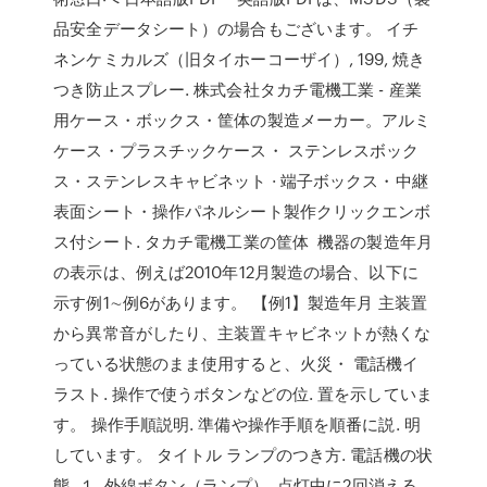
品安全データシート）の場合もございます。 イチ
ネンケミカルズ（旧タイホーコーザイ）, 199, 焼き
つき防止スプレー. 株式会社タカチ電機工業 - 産業
用ケース・ボックス・筐体の製造メーカー。アルミ
ケース・プラスチックケース・ ステンレスボック
ス・ステンレスキャビネット · 端子ボックス・中継
表面シート・操作パネルシート製作クリックエンボ
ス付シート. タカチ電機工業の筐体 機器の製造年月
の表示は、例えば2010年12月製造の場合、以下に
示す例1∼例6があります。 【例1】製造年月 主装置
から異常音がしたり、主装置キャビネットが熱くな
っている状態のまま使用すると、火災・ 電話機イ
ラスト. 操作で使うボタンなどの位. 置を示していま
す。 操作手順説明. 準備や操作手順を順番に説. 明
しています。 タイトル ランプのつき方. 電話機の状
態. １. 外線ボタン（ランプ）. 点灯中に2回消える